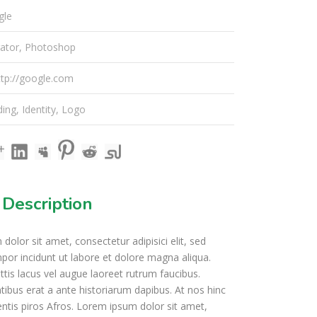
gle
trator, Photoshop
ttp://google.com
ding
,
Identity
,
Logo
 Description
olor sit amet, consectetur adipisici elit, sed
or incidunt ut labore et dolore magna aliqua.
ttis lacus vel augue laoreet rutrum faucibus.
tibus erat a ante historiarum dapibus. At nos hinc
entis piros Afros. Lorem ipsum dolor sit amet,