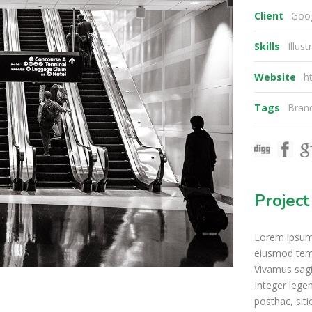
Client
Goo
Skills
Illus
Website
h
Tags
Bran
Project
Lorem ipsum d
eiusmod temp
Vivamus sagi
Integer legen
posthac, siti