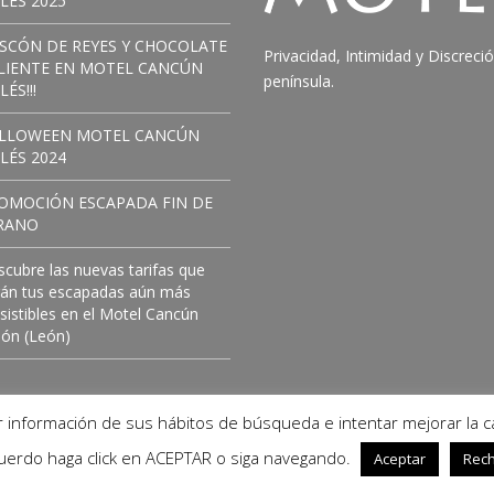
ILÉS 2025
SCÓN DE REYES Y CHOCOLATE
Privacidad, Intimidad y Discreci
LIENTE EN MOTEL CANCÚN
península.
LÉS!!!
LLOWEEN MOTEL CANCÚN
ILÉS 2024
OMOCIÓN ESCAPADA FIN DE
RANO
cubre las nuevas tarifas que
rán tus escapadas aún más
esistibles en el Motel Cancún
dón (León)
er información de sus hábitos de búsqueda e intentar mejorar la ca
cuerdo haga click en ACEPTAR o siga navegando.
Aceptar
Rec
|
Oviedo
|
Ourense
|
Contacto
|
Aviso Legal y Política de Priva