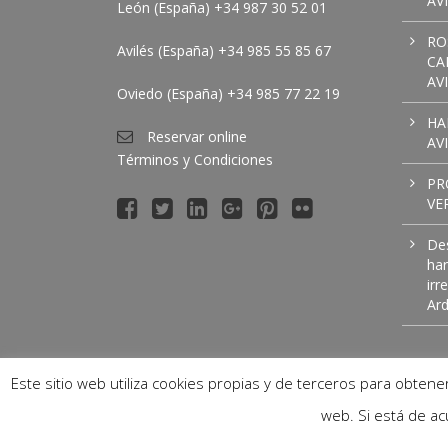
AV
León (España) +34 987 30 52 01
RO
Avilés (España) +34 985 55 85 67
CA
AVI
Oviedo (España) +34 985 77 22 19
HA
Reservar online
AV
Términos y Condiciones
PR
VE
Des
ha
irr
Ar
Este sitio web utiliza cookies propias y de terceros para obten
web. Si está de a
Inicio
|
Reservas
|
Avilés
|
Braga
|
León