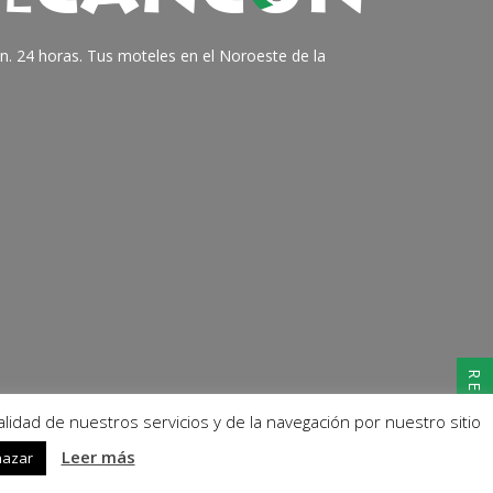
ón. 24 horas. Tus moteles en el Noroeste de la
RESERVAR
lidad de nuestros servicios y de la navegación por nuestro sitio
Leer más
hazar
cidad
Diseño y Programación, ©
MERKASI
2019