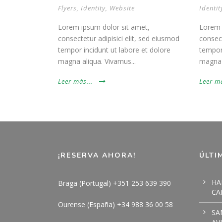
Flyers
,
Identity
,
Website
Identit
Lorem ipsum dolor sit amet,
Lorem 
consectetur adipisici elit, sed eiusmod
consect
tempor incidunt ut labore et dolore
tempor 
magna aliqua. Vivamus...
magna a
Leer más...
Leer má
¡RESERVA AHORA!
ÚLTI
HA
Braga (Portugal) +351 253 639 390
CA
Ourense (España) +34 988 36 00 58
SA