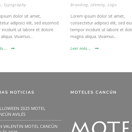
y
,
Typography
Branding
,
Identity
,
Logo
ipsum dolor sit amet,
Lorem ipsum dolor sit amet,
etur adipisici elit, sed eiusmod
consectetur adipisici elit, sed e
incidunt ut labore et dolore
tempor incidunt ut labore et dol
liqua. Vivamus...
magna aliqua. Vivamus...
s...
Leer más...
MAS NOTICIAS
MOTELES CANCÚN
LLOWEEN 2025 MOTEL
NCÚN AVILÉS
N VALENTIN MOTEL CANCÚN