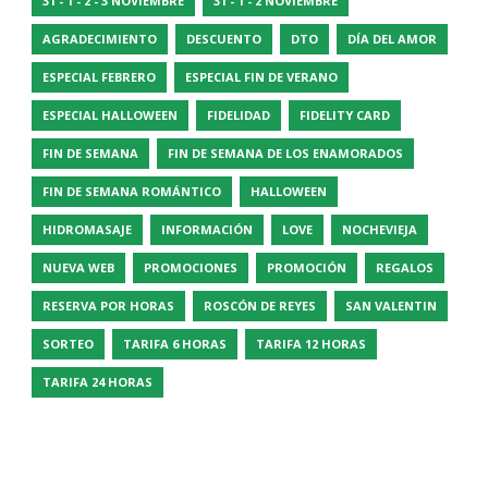
31 - 1 - 2 - 3 NOVIEMBRE
31 - 1 - 2 NOVIEMBRE
AGRADECIMIENTO
DESCUENTO
DTO
DÍA DEL AMOR
ESPECIAL FEBRERO
ESPECIAL FIN DE VERANO
ESPECIAL HALLOWEEN
FIDELIDAD
FIDELITY CARD
FIN DE SEMANA
FIN DE SEMANA DE LOS ENAMORADOS
FIN DE SEMANA ROMÁNTICO
HALLOWEEN
HIDROMASAJE
INFORMACIÓN
LOVE
NOCHEVIEJA
NUEVA WEB
PROMOCIONES
PROMOCIÓN
REGALOS
RESERVA POR HORAS
ROSCÓN DE REYES
SAN VALENTIN
SORTEO
TARIFA 6 HORAS
TARIFA 12 HORAS
TARIFA 24 HORAS