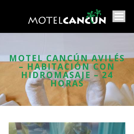
MOTEL CANCÚN AVILÉS
– HABITACIÓN CON
HIDROMASAJE – 24
HORAS